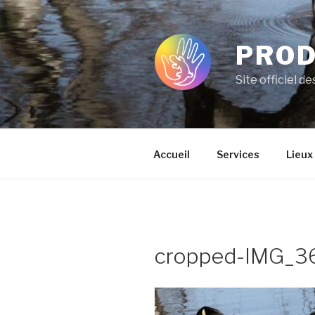
Aller
au
contenu
PROD
principal
Site officiel d
Accueil
Services
Lieux
cropped-IMG_36