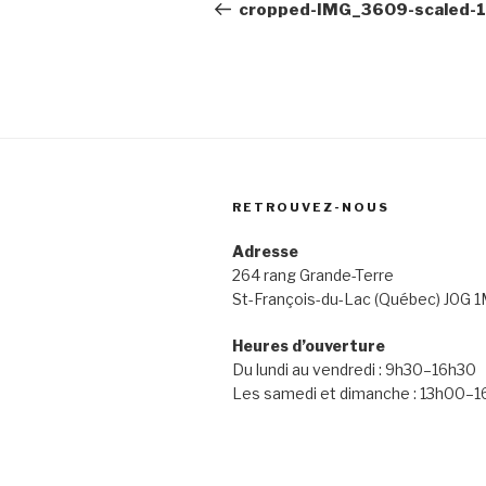
de
précédent
cropped-IMG_3609-scaled-1
l’article
RETROUVEZ-NOUS
Adresse
264 rang Grande
St-François-du-Lac (Québec) J0G 
Heures d’ouverture
Du lundi au vendredi : 9h30–16h30
Les samedi et dimanche : 13h00–