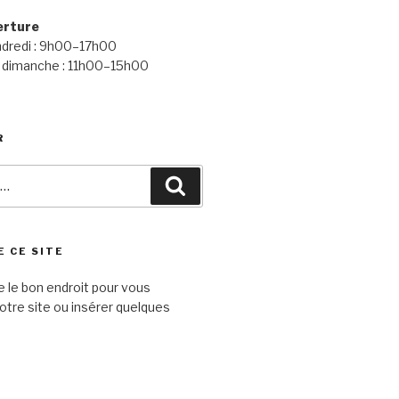
erture
ndredi : 9h00–17h00
 dimanche : 11h00–15h00
R
Recherche
E CE SITE
e le bon endroit pour vous
otre site ou insérer quelques