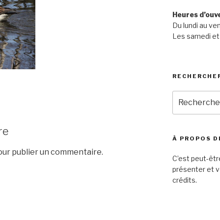
Heures d’ouv
Du lundi au ve
Les samedi et
RECHERCHE
Recherche
pour
:
re
À PROPOS D
ur publier un commentaire.
C’est peut-êtr
présenter et v
crédits.