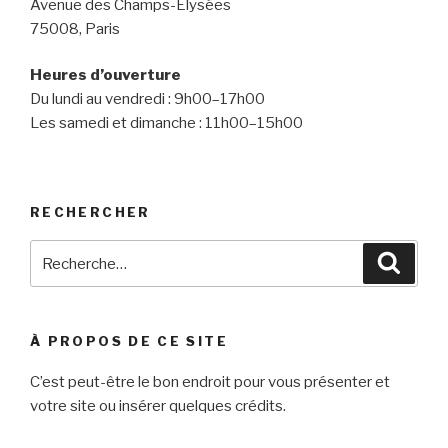
Avenue des Champs-Élysées
75008, Paris
Heures d’ouverture
Du lundi au vendredi : 9h00–17h00
Les samedi et dimanche : 11h00–15h00
RECHERCHER
Recherche
Reche
pour
:
À PROPOS DE CE SITE
C’est peut-être le bon endroit pour vous présenter et
votre site ou insérer quelques crédits.