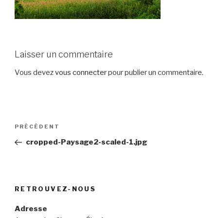
Laisser un commentaire
Vous devez
vous connecter
pour publier un commentaire.
Navigation
Article
PRÉCÉDENT
de
précédent
cropped-Paysage2-scaled-1.jpg
l’article
RETROUVEZ-NOUS
Adresse