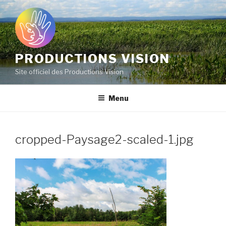
Aller
au
contenu
principal
PRODUCTIONS VISION
Site officiel des Productions Vision
Menu
cropped-Paysage2-scaled-1.jpg