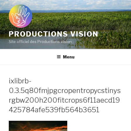
Aller
au
contenu
principal
PRODUCTIONS VISION
Site officiel des Productions Vision
Menu
ixlibrb-
0.3.5q80fmjpgcropentropycstinys
rgbw200h200fitcrops6f11aecd19
425784afe539fb564b3651