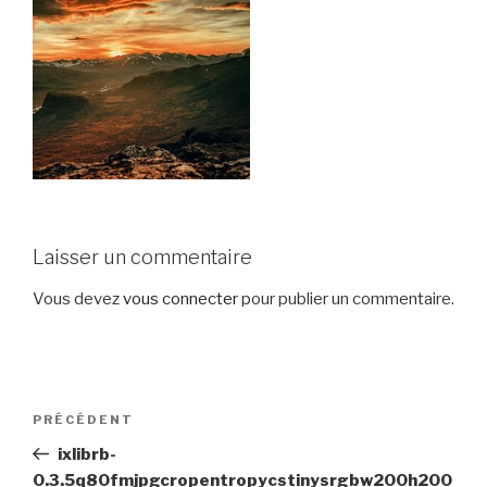
Laisser un commentaire
Vous devez
vous connecter
pour publier un commentaire.
Navigation
Article
PRÉCÉDENT
de
précédent
ixlibrb-
l’article
0.3.5q80fmjpgcropentropycstinysrgbw200h200