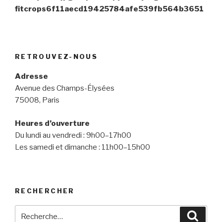
fitcrops6f11aecd19425784afe539fb564b3651
RETROUVEZ-NOUS
Adresse
Avenue des Champs-Élysées
75008, Paris
Heures d’ouverture
Du lundi au vendredi : 9h00–17h00
Les samedi et dimanche : 11h00–15h00
RECHERCHER
Recherche
Reche