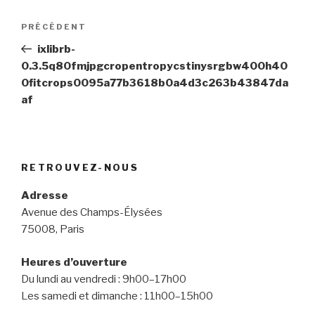
Navigation
Article
PRÉCÉDENT
de
précédent
ixlibrb-
l’article
0.3.5q80fmjpgcropentropycstinysrgbw400h40
0fitcrops0095a77b3618b0a4d3c263b43847da
af
RETROUVEZ-NOUS
Adresse
Avenue des Champs-Élysées
75008, Paris
Heures d’ouverture
Du lundi au vendredi : 9h00–17h00
Les samedi et dimanche : 11h00–15h00