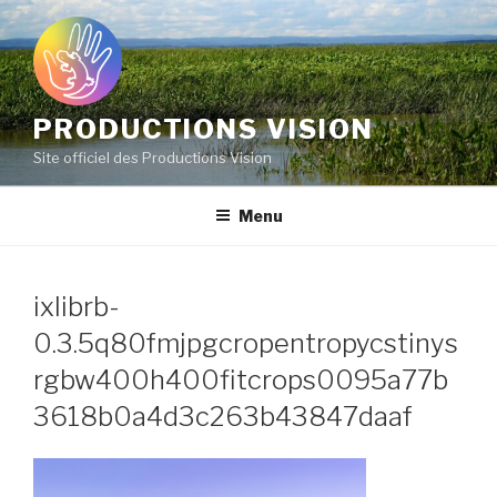
Aller
au
contenu
principal
PRODUCTIONS VISION
Site officiel des Productions Vision
Menu
ixlibrb-
0.3.5q80fmjpgcropentropycstinys
rgbw400h400fitcrops0095a77b
3618b0a4d3c263b43847daaf