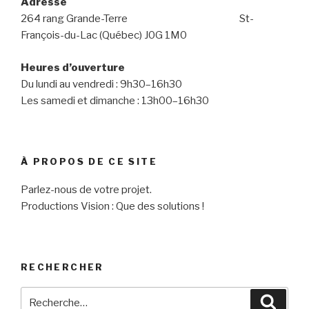
Adresse
264 rang Grande-Terre St-
François-du-Lac (Québec) J0G 1M0
Heures d’ouverture
Du lundi au vendredi : 9h30–16h30
Les samedi et dimanche : 13h00–16h30
À PROPOS DE CE SITE
Parlez-nous de votre projet.
Productions Vision : Que des solutions !
RECHERCHER
Recherche
Reche