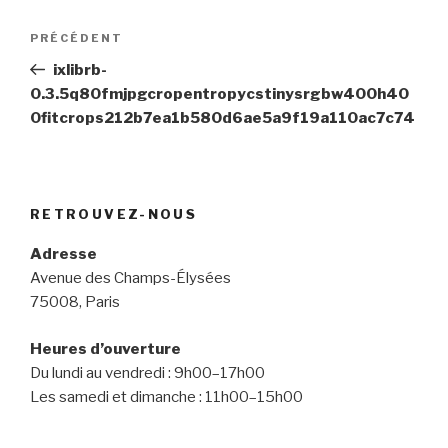
Navigation
Article
PRÉCÉDENT
de
précédent
ixlibrb-
l’article
0.3.5q80fmjpgcropentropycstinysrgbw400h40
0fitcrops212b7ea1b580d6ae5a9f19a110ac7c74
RETROUVEZ-NOUS
Adresse
Avenue des Champs-Élysées
75008, Paris
Heures d’ouverture
Du lundi au vendredi : 9h00–17h00
Les samedi et dimanche : 11h00–15h00