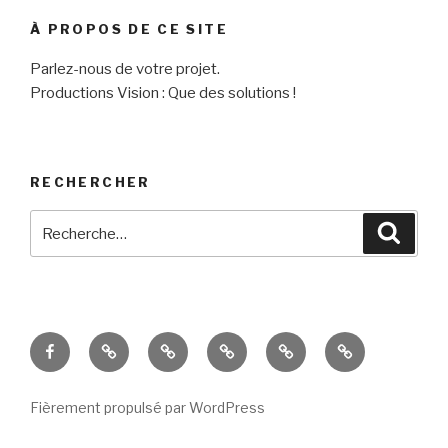
À PROPOS DE CE SITE
Parlez-nous de votre projet.
Productions Vision : Que des solutions !
RECHERCHER
Recherche
Reche
pour
:
Facebook
Nos
E-
Le
CV
Mikael
réalisations
mail
monde
professionnel
B.Road
est
–
Fièrement propulsé par WordPress
rendu
David
fou
Beauchemin