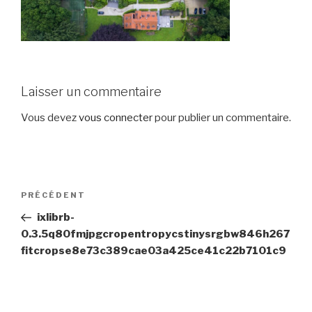
Laisser un commentaire
Vous devez
vous connecter
pour publier un commentaire.
Navigation
Article
PRÉCÉDENT
de
précédent
ixlibrb-
l’article
0.3.5q80fmjpgcropentropycstinysrgbw846h267
fitcropse8e73c389cae03a425ce41c22b7101c9