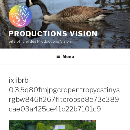
Aller
au
contenu
principal
PRODUCTIONS VISION
Site officiel des Productions Vision
Menu
ixlibrb-
0.3.5q80fmjpgcropentropycstinys
rgbw846h267fitcropse8e73c389
cae03a425ce41c22b7101c9